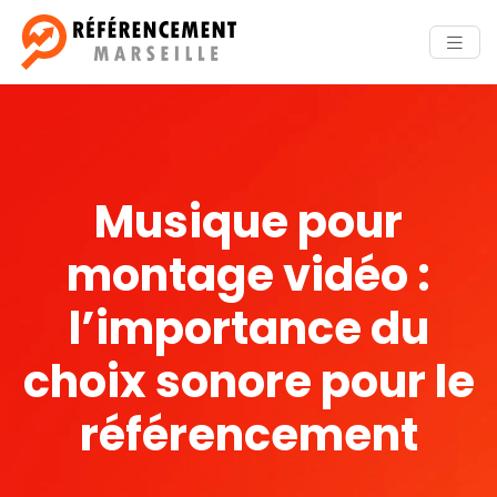
Musique pour
montage vidéo :
l’importance du
choix sonore pour le
référencement