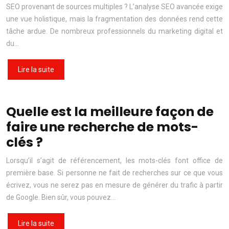
SEO provenant de sources multiples ? L’analyse SEO avancée exige
une vue holistique, mais la fragmentation des données rend cette
tâche ardue. De nombreux professionnels du marketing digital et
du…
Lire la suite
Quelle est la meilleure façon de
faire une recherche de mots-
clés ?
Lorsqu’il s’agit de référencement, les mots-clés font office de
première base. Si personne ne fait de recherches sur ce que vous
écrivez, vous ne serez pas en mesure de générer du trafic à partir
de Google. Bien sûr, vous pouvez…
Lire la suite