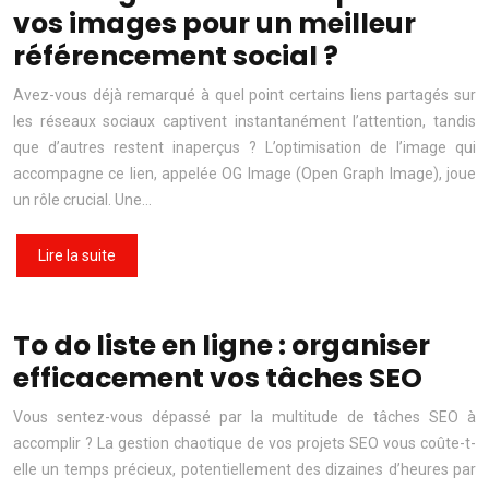
vos images pour un meilleur
référencement social ?
Avez-vous déjà remarqué à quel point certains liens partagés sur
les réseaux sociaux captivent instantanément l’attention, tandis
que d’autres restent inaperçus ? L’optimisation de l’image qui
accompagne ce lien, appelée OG Image (Open Graph Image), joue
un rôle crucial. Une…
Lire la suite
To do liste en ligne : organiser
efficacement vos tâches SEO
Vous sentez-vous dépassé par la multitude de tâches SEO à
accomplir ? La gestion chaotique de vos projets SEO vous coûte-t-
elle un temps précieux, potentiellement des dizaines d’heures par