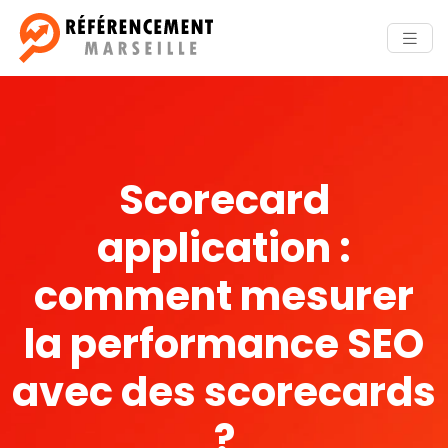
Scorecard
application :
comment mesurer
la performance SEO
avec des scorecards
?