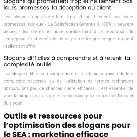
Slogans qui promettent trop et ne tiennent pas
leurs promesses: la déception du client
Les slogans qui promettent trop et ne tiennent pas leurs
promesses, tels que « La Satisfaction Garantie à 100% », peuvent
décevoir les clients et nuire durablement à la réputation de
l’entreprise. Il est impératif de ne promettre que ce que l’on peut
réellement offrir.
Slogans difficiles à comprendre et à retenir: la
complexité inutile
Les slogans difficiles à comprendre et à retenir, en raison de leur
complexité excessive ou de l’utilisation de termes techniques
obscurs, ont peu de chances d’être efficaces. Il est essentiel de
viser la simplicité, la clarté et la concision pour maximiser l’impact
du slogan.
Outils et ressources pour
l’optimisation des slogans pour
le SEA : marketing efficace