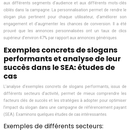
aux différents segments d’audience et aux différents mots-clés
ciblés dans la campagne. La personnalisation permet de rendre le
slogan plus pertinent pour chaque utilisateur, d’améliorer son
engagement et d’augmenter les chances de conversion. Il a été
prouvé que les annonces personnalisées ont un taux de clics
supérieur d’environ 47% par rapport aux annonces génériques.
Exemples concrets de slogans
performants et analyse de leur
succès dans le SEA: études de
cas
L’analyse d’exemples concrets de slogans performants, issus de
différents secteurs d’activité, permet de mieux comprendre les
facteurs clés de succès et les stratégies à adopter pour optimiser
l’impact du slogan dans une campagne de référencement payant
(SEA). Examinons quelques études de cas intéressantes.
Exemples de différents secteurs: