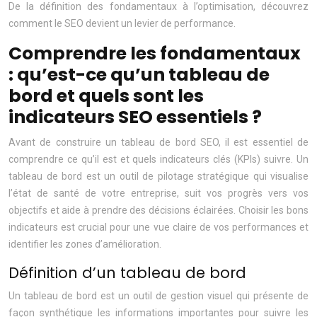
De la définition des fondamentaux à l’optimisation, découvrez
comment le SEO devient un levier de performance.
Comprendre les fondamentaux
: qu’est-ce qu’un tableau de
bord et quels sont les
indicateurs SEO essentiels ?
Avant de construire un tableau de bord SEO, il est essentiel de
comprendre ce qu’il est et quels indicateurs clés (KPIs) suivre. Un
tableau de bord est un outil de pilotage stratégique qui visualise
l’état de santé de votre entreprise, suit vos progrès vers vos
objectifs et aide à prendre des décisions éclairées. Choisir les bons
indicateurs est crucial pour une vue claire de vos performances et
identifier les zones d’amélioration.
Définition d’un tableau de bord
Un tableau de bord est un outil de gestion visuel qui présente de
façon synthétique les informations importantes pour suivre les