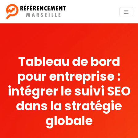
Tableau de bord
pour entreprise :
intégrer le suivi SEO
dans la stratégie
globale